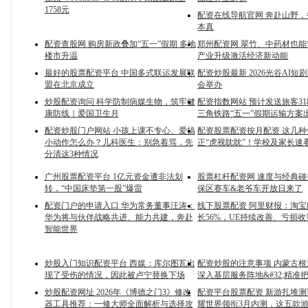
1758元
配资在线导航官网 奔赴山野
本真
配资查股网 购房新政叠加“五一”假期 多地
郑州配资网 翠竹、中药材也能
楼市升温
产业升级激活经济新动能
最好的股票配资平台 中国多式联运发展联
配资炒股最新 2026光谷AI短
盟在北京成立
会举办
炒股配资询问 科学防制病媒生物，筑牢健
配资指数网站 预计发送旅客31
康防线｜爱国卫生月
三角铁路“五一”假期运输方案
配资炒股门户网站 小孩上课不专心、爱搞
配资股票配资按月配资 这几种
小动作怎么办？儿科医生：别急着骂，先
正“虎视眈眈”！学校及家长速
分清这3种情况
广州股票配资平台 1亿元资金遭非法划
股票杠杆配资网 速度与经典
转，“中国床垫第一股”爆雷
保区赛车&老爷车开放日来了
配资门户的申请入口 华为常务董事汪涛：
线下股票配资 阿里财报：淘
华为将与伙伴战略共进、能力共建，奔赴
长56%，UE持续改善、亏损收
智能世界
炒股入门知识配资平台 西媒：库尔图瓦出
配资炒股的注意事项 内蒙古
现了受伤的情况，因此被卢宁替换下场
深入基层服务阵地&#32;精准
炒股配资网址 2026年《博德之门3》修改
配资平台股票配资 新游扎堆
器工具推荐：一修大师全面解析与选择攻
耀世界领衔3月内测，这五款