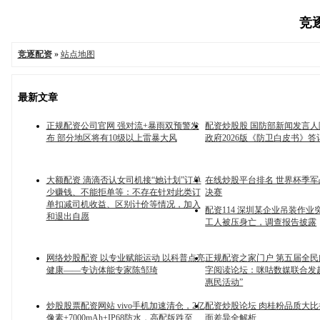
竞逐
竞逐配资
»
站点地图
最新文章
正规配资公司官网 强对流+暴雨双预警发
配资炒股股 国防部新闻发言
布 部分地区将有10级以上雷暴大风
政府2026版《防卫白皮书》答
大额配资 滴滴否认女司机接“她计划”订单
在线炒股平台排名 世界杯季
少赚钱、不能拒单等：不存在针对此类订
决赛
单扣减司机收益、区别计价等情况，加入
配资114 深圳某企业吊装作业
和退出自愿
工人被压身亡，调查报告披露
网络炒股配资 以专业赋能运动 以科普点亮
正规配资之家门户 第五届全
健康——专访体能专家陈邹琦
字阅读论坛：咪咕数媒联合发
惠民活动”
炒股股票配资网站 vivo手机加速清仓，2亿
配资炒股论坛 肉桂粉品质大
像素+7000mAh+IP68防水，高配版跌至
面差异全解析