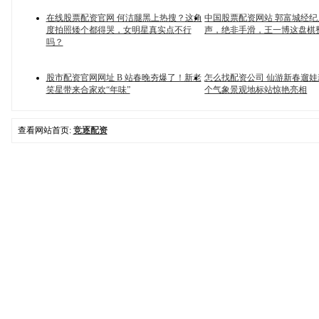
在线股票配资官网 何洁腿黑上热搜？这角
中国股票配资网站 郭富城经
度拍照矮个都得哭，女明星真实点不行
声，绝非手滑，王一博这盘棋
吗？
股市配资官网网址 B 站春晚夯爆了！新老
怎么找配资公司 仙游新春遛
笑星带来合家欢“年味”
个气象景观地标站惊艳亮相
查看网站首页:
竞逐配资