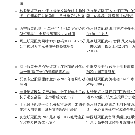
略
炒股配资平台 中甲：最年长最年轻主帅过
股指配资网 官方：江西庐山
招！广州豹江东狼争胜，单外负分队首秀
燚、皮梓杨、和泉等11名球员
西宁股票配资 上“黑榜”了！别贪便宜买这
低息股票配资 澳门旅游推介
5种“家具”，全都是智商税，太难用
“旅游＋” 魅力
网上股票配资网站 神州数码(000034.SZ)子
最新股票配资app官网 风光装
公司拟50万美元参投科技领域基金
（980026）收盘上涨2.81%
22.03%
网上股票开户 逻纪课堂：在浮躁的时代，
炒股交流平台 政务行业邮箱选
做一家“慢下来”的编程教育机构
2025：国产化适配
配资专业股票理财 兰州市2026年春风行动
便捷股票配资 海南省2026年
启动
对接会举行
专业配资网站 公元43年，做了16年太子的
长沙配资公司 巴西ETF热潮
长子递交辞呈，皇帝看后大笔一挥
增350万股，该怎么跟风分步
手机炒股配资平台 41分猛将落选，带罚单
免息股票配资 裁判乱打分被
老将入围男篮，满分答卷输给经验论
废，王心迪照样夺冠成双金夫
实盘股票配资 2026最新版PUBG账号注册
中国股票配资官网 荣耀出征
全攻略及网络优化技巧
汇总：高手教你轻松升级和获