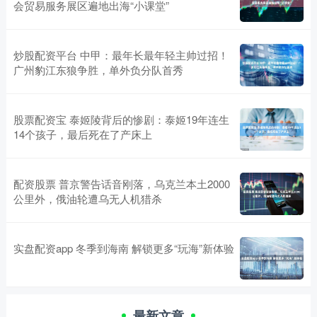
会贸易服务展区遍地出海“小课堂”
炒股配资平台 中甲：最年长最年轻主帅过招！
广州豹江东狼争胜，单外负分队首秀
股票配资宝 泰姬陵背后的惨剧：泰姬19年连生
14个孩子，最后死在了产床上
配资股票 普京警告话音刚落，乌克兰本土2000
公里外，俄油轮遭乌无人机猎杀
实盘配资app 冬季到海南 解锁更多“玩海”新体验
最新文章