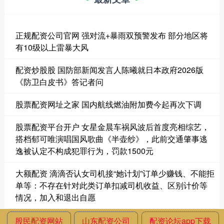
正规配资公司官网 强对流+暴雨双预警发布 部分地区将
有10级以上雷暴大风
配资炒股股 国防部新闻发言人陈曦就日本政府2026版
《防卫白皮书》答记者问
股票配资网址之家 国内航线燃油附加费今起再次下调
股票配资平台开户 女星金晨车祸风波后首度亮相综艺，
搭档郁可唯演唱国风歌曲《半壶纱》，此前交通肇事逃
逸被认定不构成犯罪行为，罚款1500元
大额配资 滴滴否认女司机接“她计划”订单少赚钱、不能拒
单等：不存在针对此类订单扣减司机收益、区别计价等
情况，加入和退出自愿
股民配资网站
山东配资公司
配资论坛app下载