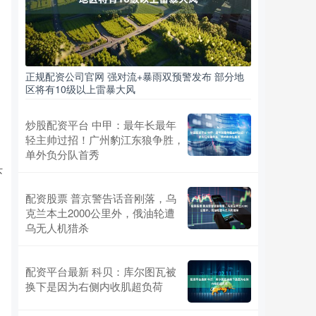
正规配资公司官网 强对流+暴雨双预警发布 部分地
区将有10级以上雷暴大风
炒股配资平台 中甲：最年长最年
轻主帅过招！广州豹江东狼争胜，
单外负分队首秀
吓
配资股票 普京警告话音刚落，乌
克兰本土2000公里外，俄油轮遭
乌无人机猎杀
配资平台最新 科贝：库尔图瓦被
换下是因为右侧内收肌超负荷