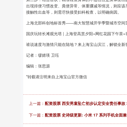
出现排便习惯改变、粪便异常、体重骤减等情况，则应该
接触性出血等，则需尽快接受妇科检查，以明确病因。
上海北部科创地标首秀——南大智慧城开学季暨城市空间
国庆玩转长滩观光塔 | 上海登高赏夕阳×网红花园下午茶
谁说速度与激情只能在陆地？来上海宝山滨江，解锁全新
记者：缪婧瑛 卫珏
编辑：张思源
*转载请注明来自上海宝山官方微信
上一篇：
配资股票 西安男童坠亡初步认定安全责任事故 
下一篇：
配资股票 史诗级更新: 小米 17 系列手机全面兼容