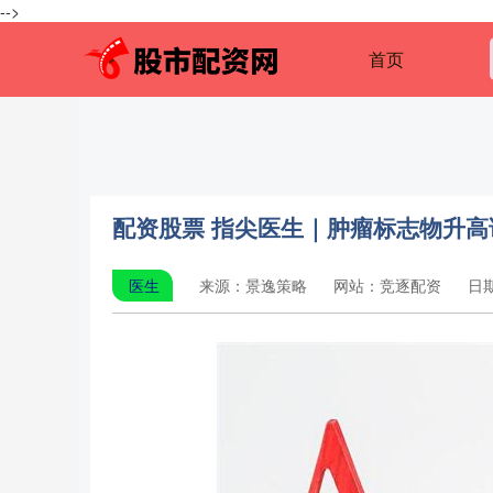
-->
首页
配资股票 指尖医生｜肿瘤标志物升高
医生
来源：景逸策略
网站：竞逐配资
日期