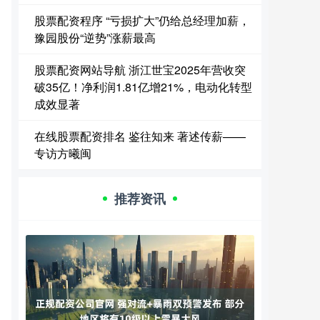
股票配资程序 “亏损扩大”仍给总经理加薪，
豫园股份“逆势”涨薪最高
股票配资网站导航 浙江世宝2025年营收突
破35亿！净利润1.81亿增21%，电动化转型
成效显著
在线股票配资排名 鉴往知来 著述传薪——
专访方曦闽
推荐资讯