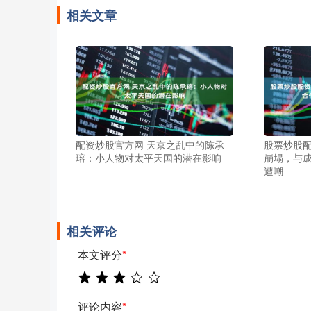
相关文章
配资炒股官方网 天京之乱中的陈承
股票炒股配
瑢：小人物对太平天国的潜在影响
崩塌，与
遭嘲
相关评论
本文评分
*
评论内容
*