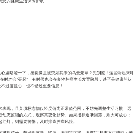
为您的健康生活保驾护航！
不是心里咯噔一下，感觉像是被突如其来的乌云笼罩？先别慌！这些听起来
仅在时才会“亮起”，有时候也会在良性肿瘤生长发育阶段，甚至是健康的状
既不过度担心，也不错过重要信息！
常表现，且某项标志物仅轻度偏离正常值范围，不妨先调整生活习惯，远
取动态监测的方式，观察其变化趋势。如果指标逐渐回落，则大可放心；
起红灯，则需要警惕，及时排查肿瘤风险。
的求救信号。若出现咳嗽、咯血、胸闷等症状，胸部CT检查不可或缺；若